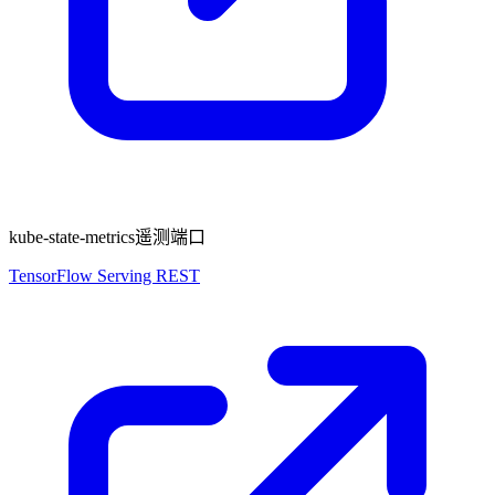
kube-state-metrics遥测端口
TensorFlow Serving REST