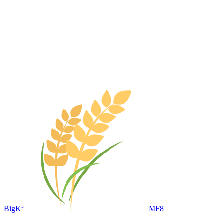
BigKr
MF8