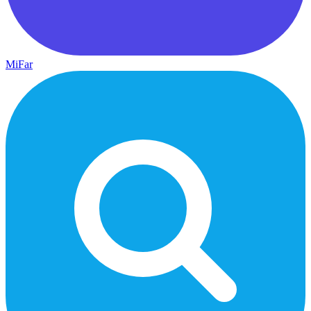
MiFar