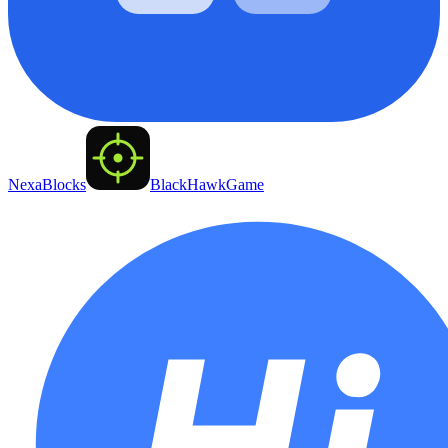
NexaBlocks
BlackHawkGame