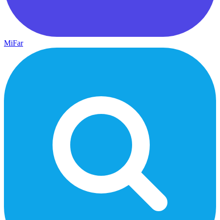
MiFar