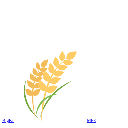
BigKr
MF8