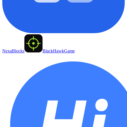
NexaBlocks
BlackHawkGame