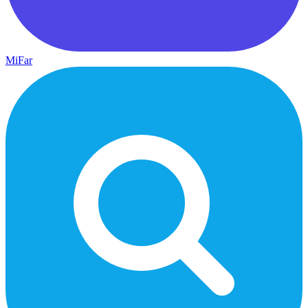
MiFar