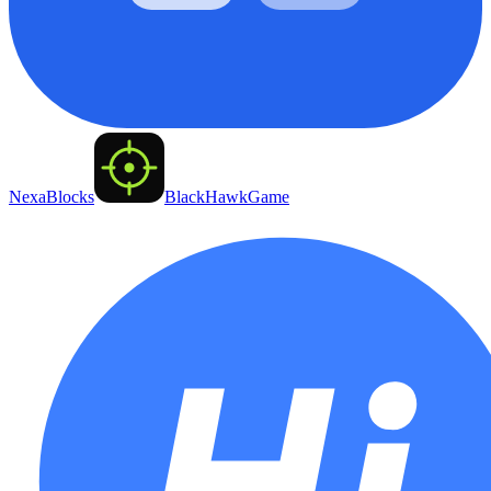
NexaBlocks
BlackHawkGame