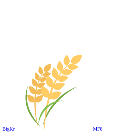
BigKr
MF8