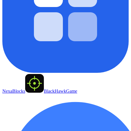
NexaBlocks
BlackHawkGame