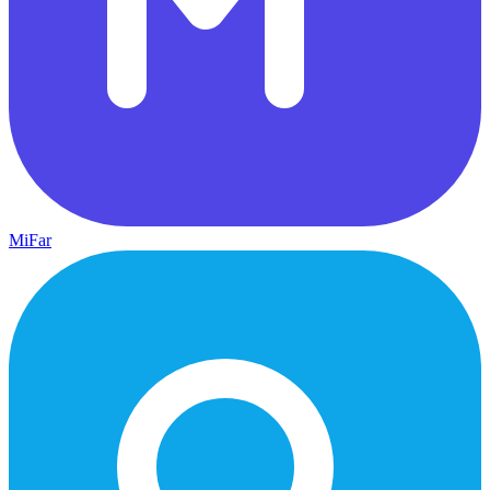
MiFar