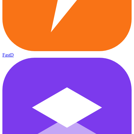
FastD