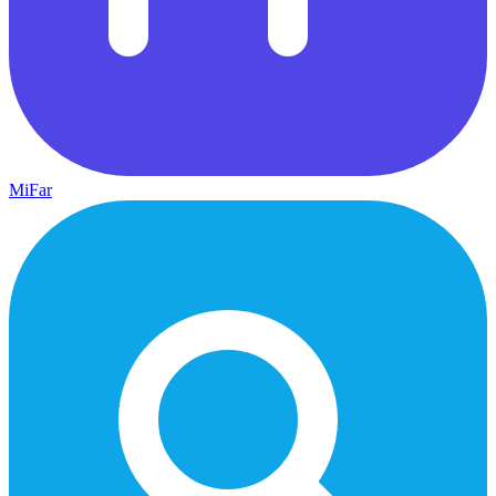
MiFar