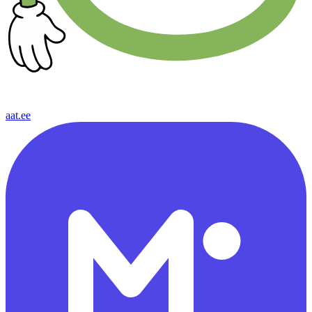
aat.ee