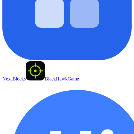
NexaBlocks
BlackHawkGame