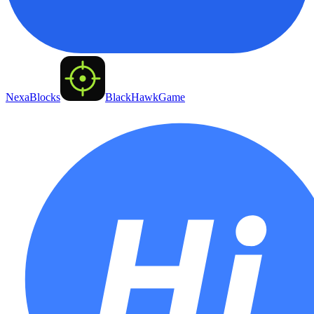
NexaBlocks
BlackHawkGame