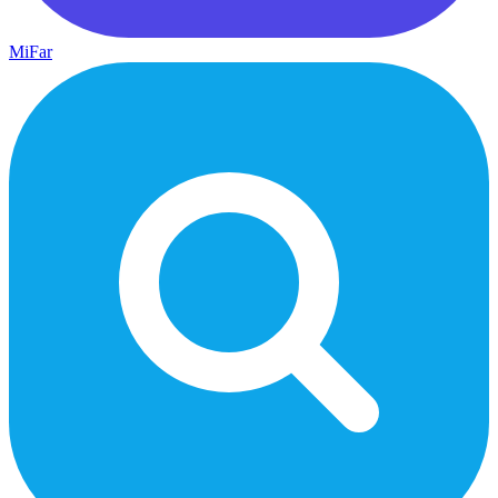
MiFar