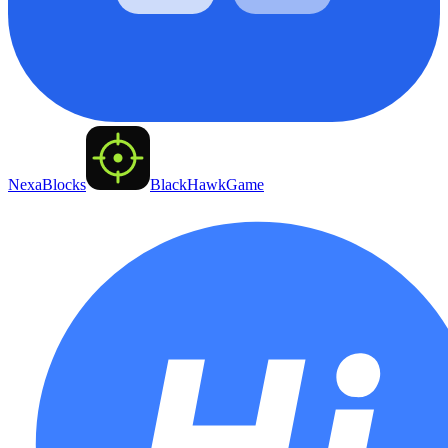
NexaBlocks
BlackHawkGame