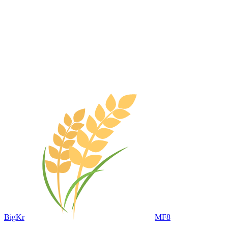
BigKr
MF8