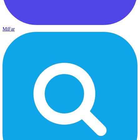
MiFar