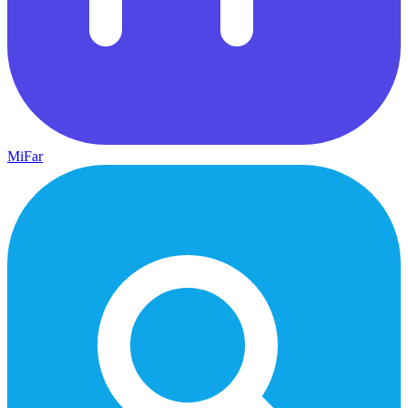
MiFar