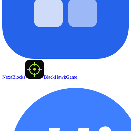
NexaBlocks
BlackHawkGame