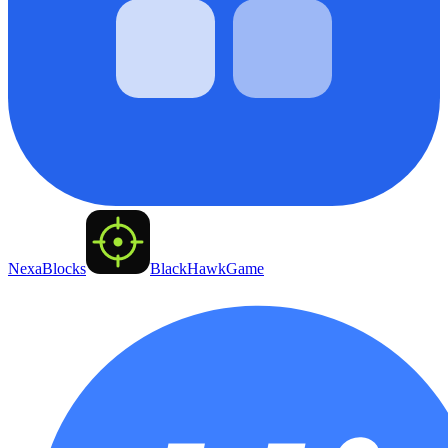
NexaBlocks
BlackHawkGame