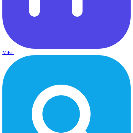
MiFar