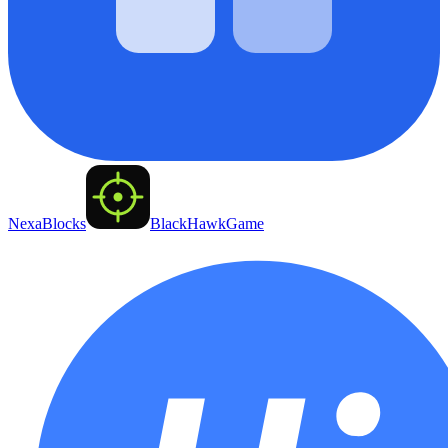
NexaBlocks
BlackHawkGame