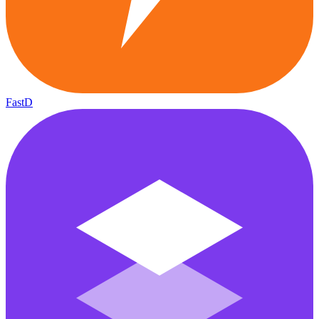
FastD