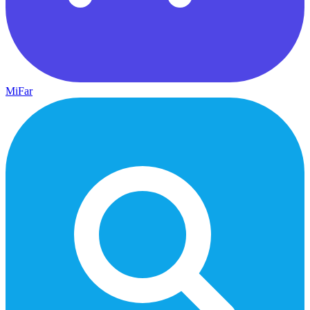
MiFar