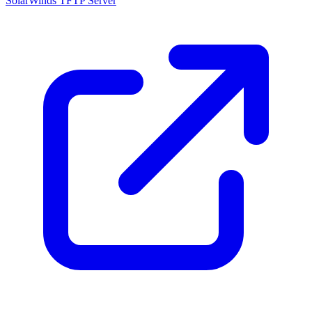
SolarWinds TFTP Server