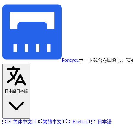
Portcyou
ポート競合を回避し、安
日本語
日本語
🇨🇳 简体中文
🇭🇰 繁體中文
🇺🇸 English
🇯🇵 日本語