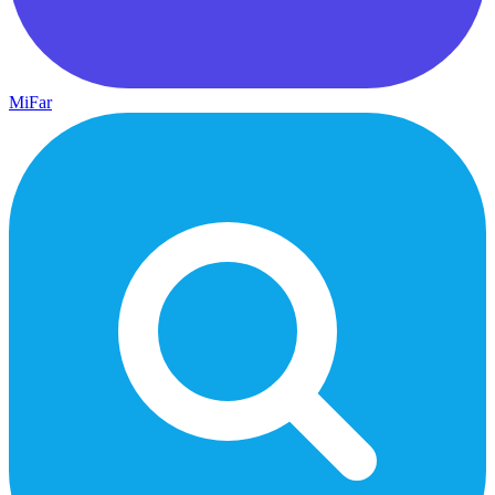
MiFar