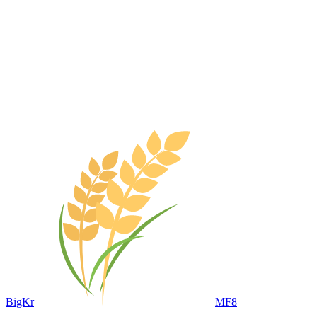
BigKr
MF8