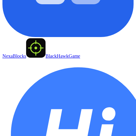
NexaBlocks
BlackHawkGame