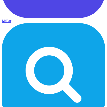
MiFar