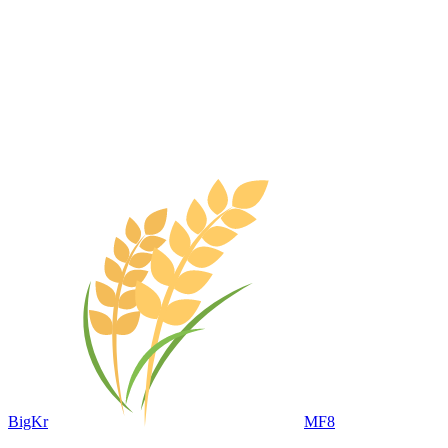
BigKr
MF8