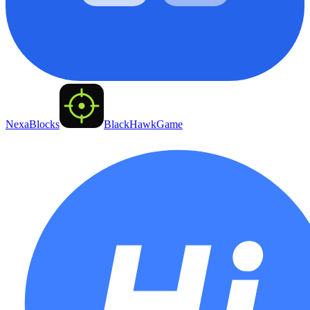
NexaBlocks
BlackHawkGame