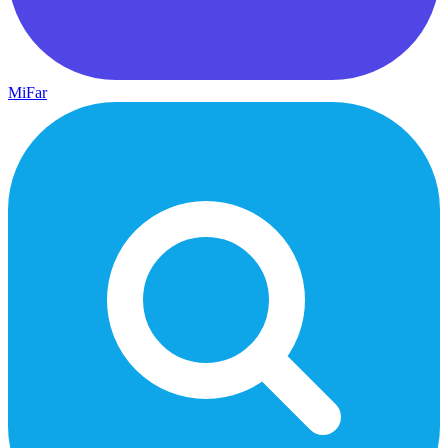
MiFar