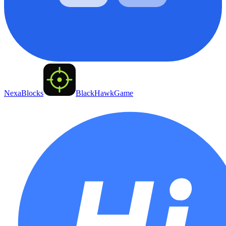
NexaBlocks
BlackHawkGame