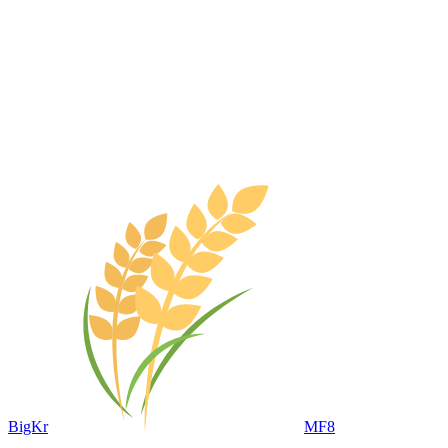
BigKr
MF8