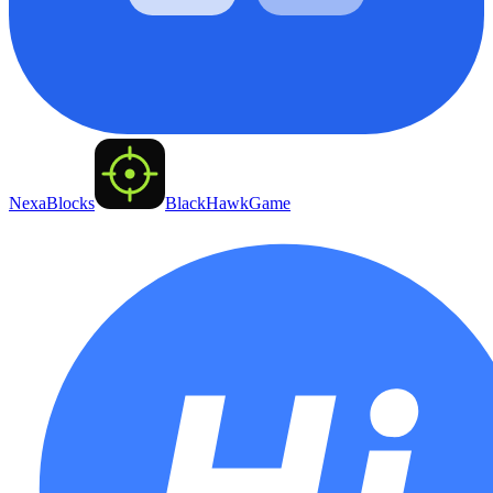
NexaBlocks
BlackHawkGame