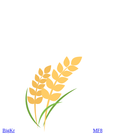
BigKr
MF8