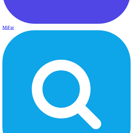
MiFar