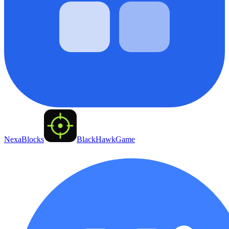
NexaBlocks
BlackHawkGame