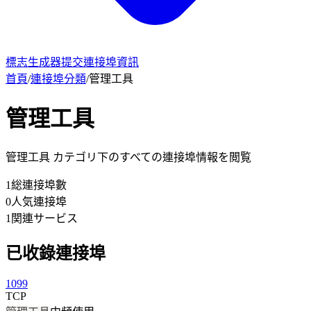
標志生成器
提交連接埠資訊
首頁
/
連接埠分類
/
管理工具
管理工具
管理工具 カテゴリ下のすべての連接埠情報を閲覧
1
総連接埠數
0
人気連接埠
1
関連サービス
已收錄連接埠
1099
TCP