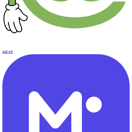
aat.ee