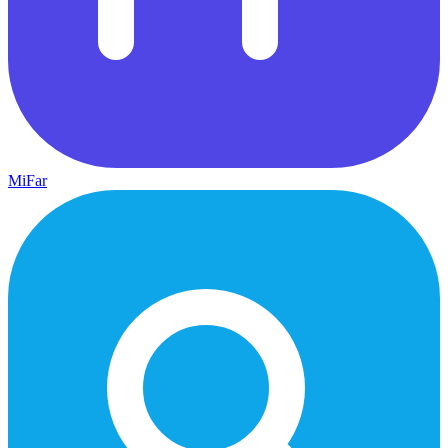
MiFar