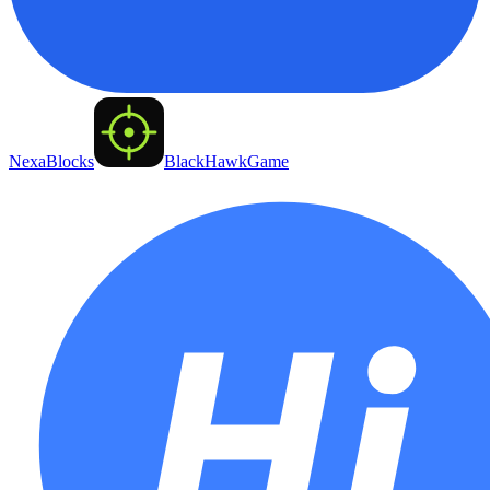
NexaBlocks
BlackHawkGame