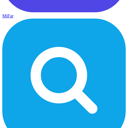
MiFar