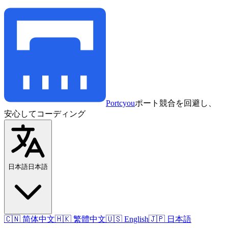
Portcyou
ポート競合を回避し、
安心してコーディング
日本語
日本語
🇨🇳 简体中文
🇭🇰 繁體中文
🇺🇸 English
🇯🇵 日本語