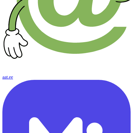
aat.ee