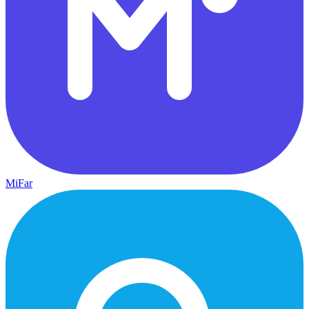
MiFar