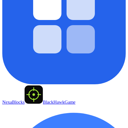
NexaBlocks
BlackHawkGame