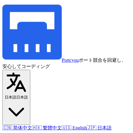
Portcyou
ポート競合を回避し、
安心してコーディング
日本語
日本語
🇨🇳 简体中文
🇭🇰 繁體中文
🇺🇸 English
🇯🇵 日本語