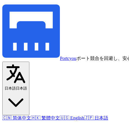
Portcyou
ポート競合を回避し、安
日本語
日本語
🇨🇳 简体中文
🇭🇰 繁體中文
🇺🇸 English
🇯🇵 日本語