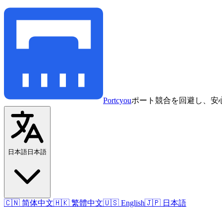
Portcyou
ポート競合を回避し、安
日本語
日本語
🇨🇳 简体中文
🇭🇰 繁體中文
🇺🇸 English
🇯🇵 日本語