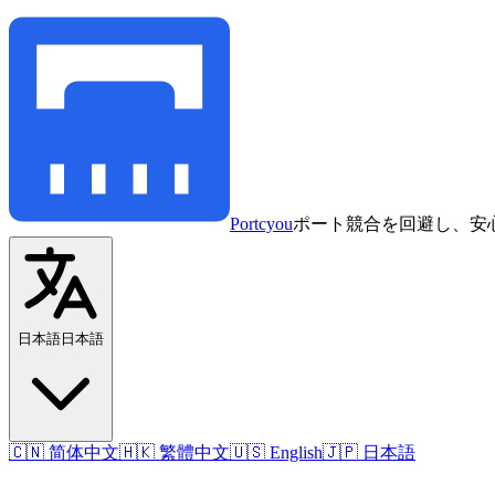
Portcyou
ポート競合を回避し、安
日本語
日本語
🇨🇳 简体中文
🇭🇰 繁體中文
🇺🇸 English
🇯🇵 日本語